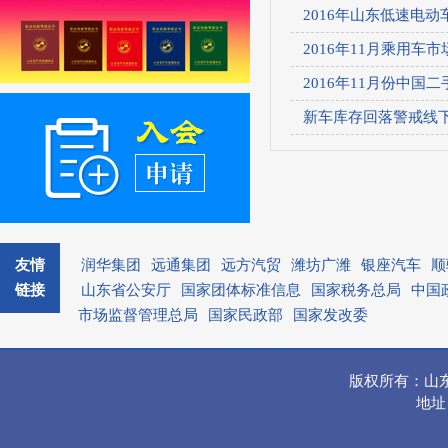
2016年山东低速电动
2016年11月乘用车
2016年11月份中国二
新车库存回落警戒线下
友情
润华集团
远通集团
远方汽贸
潍坊广潍
银座汽车
顺
链接
山东省公安厅
国家团体标准信息
国家税务总局
中国
市场监督管理总局
国家民政部
国家发改委
版权所有：山
地址