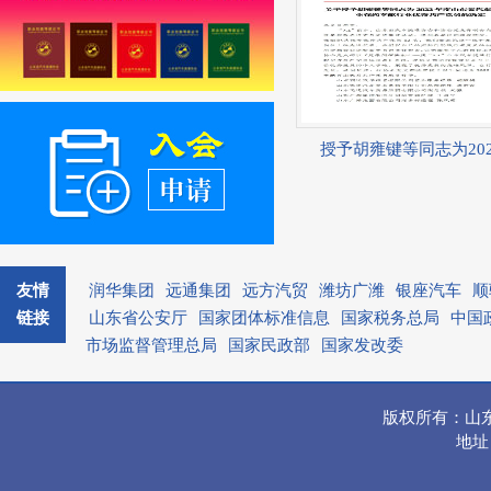
授予胡雍键等同志为202·
友情
润华集团
远通集团
远方汽贸
潍坊广潍
银座汽车
顺
链接
山东省公安厅
国家团体标准信息
国家税务总局
中国
市场监督管理总局
国家民政部
国家发改委
版权所有：山
地址