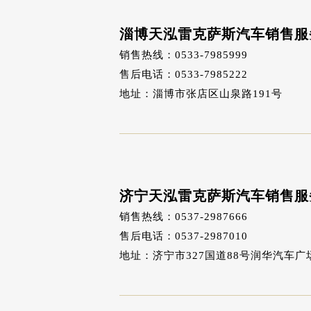
淄博天泓雷克萨斯汽车销售服
销售热线：0533-7985999
售后电话：0533-7985222
地址：淄博市张店区山泉路191号
济宁天泓雷克萨斯汽车销售服
销售热线：0537-2987666
售后电话：0537-2987010
地址：济宁市327国道88号润华汽车广