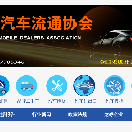
销售
品牌二手车
汽车维修
汽车进出口
汽车救援
数据报告
行业新闻
政策法规
达标企业