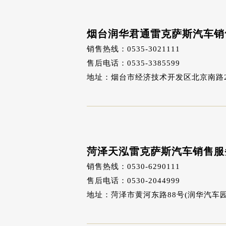
烟台润华君通雷克萨斯汽车销
销售热线：0535-3021111
售后电话：0535-3385599
地址：烟台市经济技术开发区北京南路2
菏泽天泓雷克萨斯汽车销售服
销售热线：0530-6290111
售后电话：0530-2044999
地址：菏泽市黄河东路88号(润华汽车园