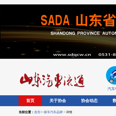
汽车
首页
关于协会
协会动态
当前位置：
首页
>>
新车汽车品牌
> 详情