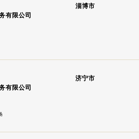
淄博市
务有限公司
济宁市
务有限公司
场